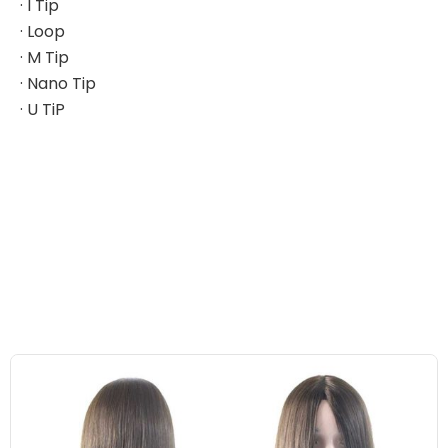
· I Tip
· Loop
· M Tip
· Nano Tip
· U TiP